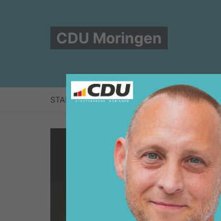
CDU Moringen
START
KOMMUNALWAHL 2026
STADTR