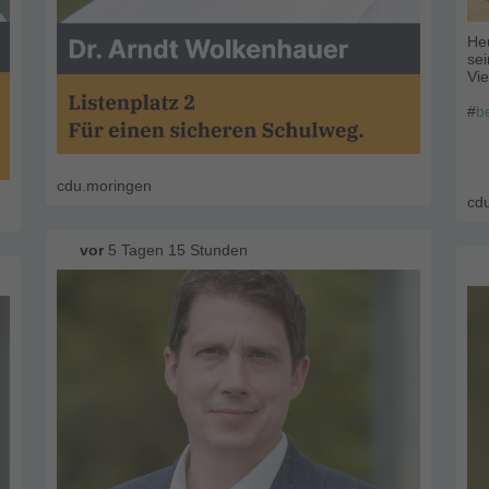
He
sei
Vie
#
b
#
m
#
c
#
t
#
z
cdu.moringen
cd
vor
5 Tagen 15 Stunden