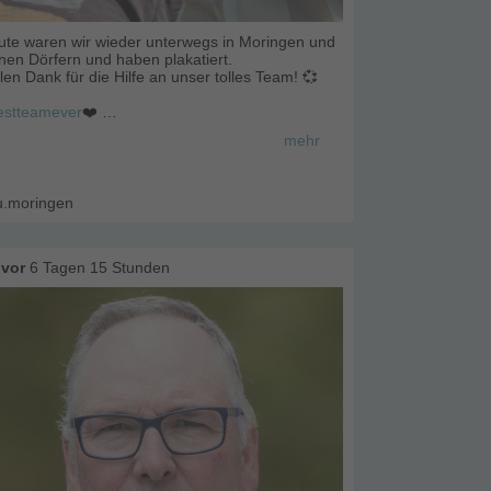
ute waren wir wieder unterwegs in Moringen und
nen Dörfern und haben plakatiert.
len Dank für die Hilfe an unser tolles Team! 💞
estteamever
❤️
oringen
mehr
dumoringen
eamsieder
ukunft
u.moringen
vor
6 Tagen 15 Stunden