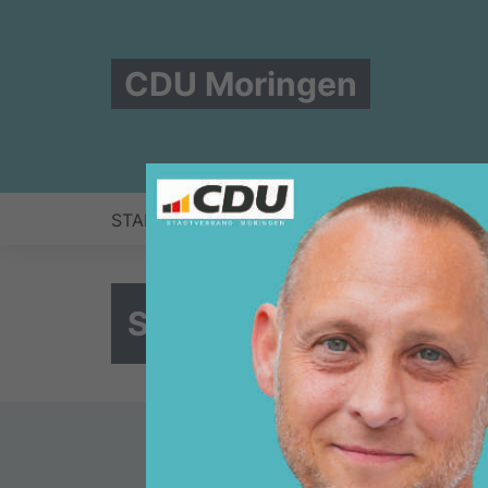
CDU Moringen
START
KOMMUNALWAHL 2026
STADTR
Social Media News