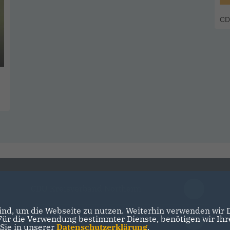
CD
CDU Kreisverband Northeim
nd, um die Webseite zu nutzen. Weiterhin verwenden wir Di
r die Verwendung bestimmter Dienste, benötigen wir Ihre 
CDU in Niedersachsen
 Sie in unserer
Datenschutzerklärung
.