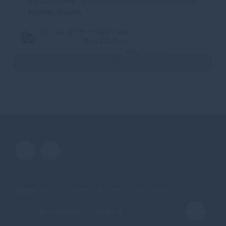
Ich akzeptiere die
Datenschutzbestimmungen
und
habe sie gelesen.
*
Anti-Roboter-Verifizierung
Hier klicken
Friendly
Captcha ⇗
ABSCHICKEN
IMPRESSUM
DATENSCHUTZ
KONTAKT
CDU Kreisverband Northeim