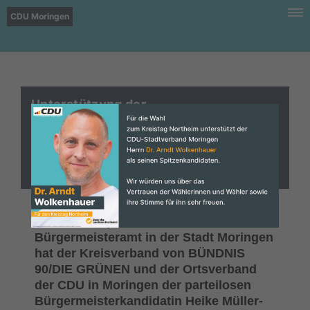
CDU Moringen
Unterstützung der
Bürgermeisterkandidatin Heike Müller-
Otte durch BÜNDNIS 90/Die Grünen &
CDU
Im Wahlkampf um das
Bürgermeisteramt in der Stadt Moringen
hat der Kreisverband von BÜNDNIS
90/DIE GRÜNEN und der Ortsverband
der CDU in Moringen der parteilosen
Bürgermeisterkandidatin Heike Müller-