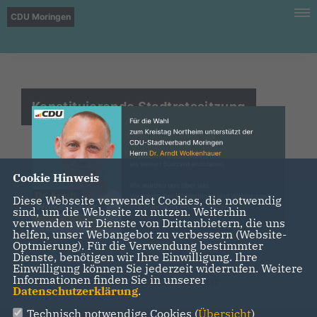
CDU Moringen
Konstituierende Stadtratssitzung
Am 04.10.2021 fand in der Stadthalle
Cookie Hinweis
Moringen die 1. Sitzung des Stadtrates
statt.
Diese Webseite verwendet Cookies, die notwendig
sind, um die Webseite zu nutzen. Weiterhin
verwenden wir Dienste von Drittanbietern, die uns
helfen, unser Webangebot zu verbessern (Website-
Optmierung). Für die Verwendung bestimmter
Dienste, benötigen wir Ihre Einwilligung. Ihre
Einwilligung können Sie jederzeit widerrufen. Weitere
Informationen finden Sie in unserer
Moringen, 09.11.2021, 09:12 Uhr
Datenschutzerklärung
.
Technisch notwendige Cookies (
Übersicht
)