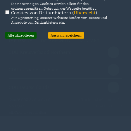
Die notwendigen Cookies werden allein für den
ordnungsgemäßen Gebrauch der Webseite benötigt.
Cookies von Drittanbietern (
Übersicht
)
Zur Optimierung unserer Webseite binden wir Dienste und
Angebote von Drittanbietern ein.
Alle akzeptieren
Auswahl speichern
IMPRESSUM
DATENSCHUTZ
KONTAKT
CDU Kreisverband Northeim
CDU in Niedersachsen
CDU Deutschlands
@2026 CDU Stadtverband
Realisation: Sharkness Media
Moringen
GmbH & Co. KG
Alle Rechte vorbehalten.